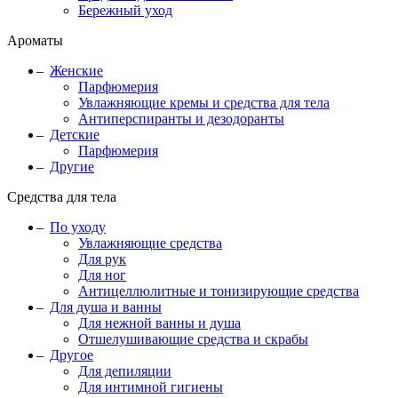
Бережный уход
Ароматы
Женские
Парфюмерия
Увлажняющие кремы и средства для тела
Антиперспиранты и дезодоранты
Детские
Парфюмерия
Другие
Средства для тела
По уходу
Увлажняющие средства
Для рук
Для ног
Антицеллюлитные и тонизирующие средства
Для душа и ванны
Для нежной ванны и душа
Отшелушивающие средства и скрабы
Другое
Для депиляции
Для интимной гигиены