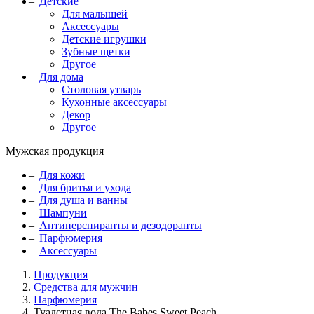
Детские
Для малышей
Аксессуары
Детские игрушки
Зубные щетки
Другое
Для дома
Столовая утварь
Кухонные аксессуары
Декор
Другое
Мужская продукция
Для кожи
Для бритья и ухода
Для душа и ванны
Шампуни
Антиперспиранты и дезодоранты
Парфюмерия
Аксессуары
Продукция
Средства для мужчин
Парфюмерия
Туалетная вода The Babes Sweet Peach