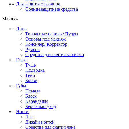
Для защиты от солнца
Солнцезащитные средства
Макияж
Лицо
Тональные основы/ Пудры
Основы под макияж
Консилер/ Корректор
Румяна
Средства для снятия макияжа
Глаза
Тушь
Подводка
Тени
Брови
Губы
Помада
Блеск
Карандаши
Бережный уход
Ногти
Лак
Дизайн ногтей
Средства для снятия лака