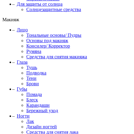
Для защиты от солнца
Солнцезащитные средства
Макияж
Лицо
Тональные основы/ Пудры
Основы под макияж
Консилер/ Корректор
Румяна
Средства для снятия макияжа
Глаза
Тушь
Подводка
Тени
Брови
Губы
Помада
Блеск
Карандаши
Бережный уход
Ногти
Лак
Дизайн ногтей
Средства для снятия лака