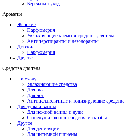
Бережный уход
Ароматы
Женские
Парфюмерия
Увлажняющие кремы и средства для тела
Антиперспиранты и дезодоранты
Детские
Парфюмерия
Другие
Средства для тела
По уходу
Увлажняющие средства
Для рук
Для ног
Антицеллюлитные и тонизирующие средства
Для душа и ванны
Для нежной ванны и душа
Отшелушивающие средства и скрабы
Другое
Для депиляции
Для интимной гигиены