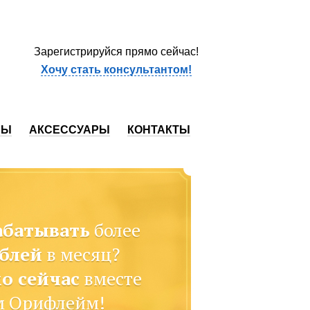
Зарегистрируйся прямо сейчас!
Хочу стать консультантом!
СЫ
АКСЕССУАРЫ
КОНТАКТЫ
абатывать
более
ублей
в месяц?
о сейчас
вместе
м Орифлейм!