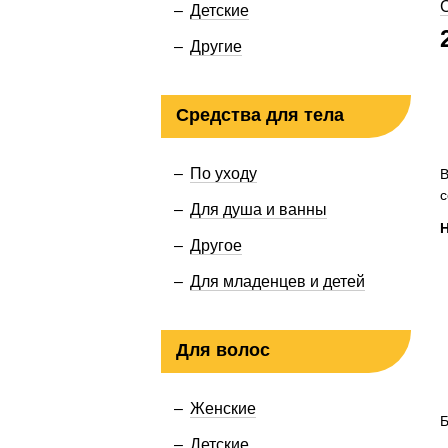
Детские
Другие
Средства для тела
По уходу
В
с
Для душа и ванны
Другое
Для младенцев и детей
Для волос
Женские
Б
Детские