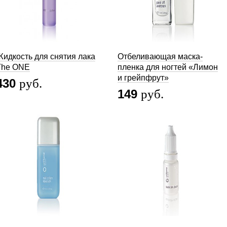
Жидкость для снятия лака
Отбеливающая маска-
The ONE
пленка для ногтей «Лимон
и грейпфрут»
430
руб.
149
руб.