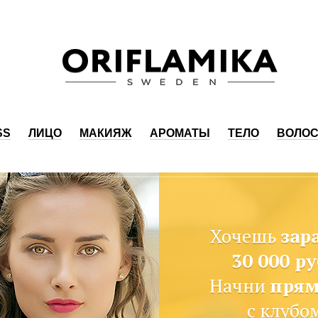
SS
ЛИЦО
МАКИЯЖ
АРОМАТЫ
ТЕЛО
ВОЛО
Хочешь
зар
30 000 р
Начни
прям
с клубо