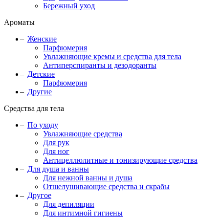
Бережный уход
Ароматы
Женские
Парфюмерия
Увлажняющие кремы и средства для тела
Антиперспиранты и дезодоранты
Детские
Парфюмерия
Другие
Средства для тела
По уходу
Увлажняющие средства
Для рук
Для ног
Антицеллюлитные и тонизирующие средства
Для душа и ванны
Для нежной ванны и душа
Отшелушивающие средства и скрабы
Другое
Для депиляции
Для интимной гигиены