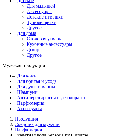
Детские
Для малышей
Аксессуары
Детские игрушки
Зубные щетки
Другое
Для дома
Столовая утварь
Кухонные аксессуары
Декор
Другое
Мужская продукция
Для кожи
Для бритья и ухода
Для душа и ванны
Шампуни
Антиперспиранты и дезодоранты
Парфюмерия
Аксессуары
Продукция
Средства для мужчин
Парфюмерия
Туалетная вода Sensoria by Oriflame