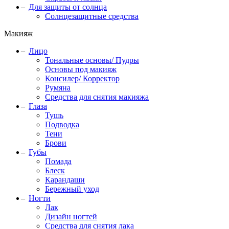
Для защиты от солнца
Солнцезащитные средства
Макияж
Лицо
Тональные основы/ Пудры
Основы под макияж
Консилер/ Корректор
Румяна
Средства для снятия макияжа
Глаза
Тушь
Подводка
Тени
Брови
Губы
Помада
Блеск
Карандаши
Бережный уход
Ногти
Лак
Дизайн ногтей
Средства для снятия лака