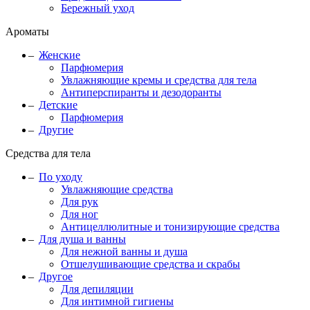
Бережный уход
Ароматы
Женские
Парфюмерия
Увлажняющие кремы и средства для тела
Антиперспиранты и дезодоранты
Детские
Парфюмерия
Другие
Средства для тела
По уходу
Увлажняющие средства
Для рук
Для ног
Антицеллюлитные и тонизирующие средства
Для душа и ванны
Для нежной ванны и душа
Отшелушивающие средства и скрабы
Другое
Для депиляции
Для интимной гигиены