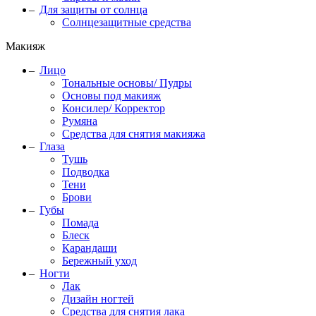
Для защиты от солнца
Солнцезащитные средства
Макияж
Лицо
Тональные основы/ Пудры
Основы под макияж
Консилер/ Корректор
Румяна
Средства для снятия макияжа
Глаза
Тушь
Подводка
Тени
Брови
Губы
Помада
Блеск
Карандаши
Бережный уход
Ногти
Лак
Дизайн ногтей
Средства для снятия лака