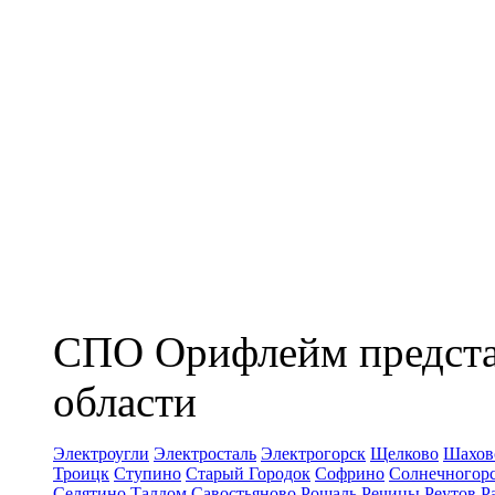
СПО Орифлейм представ
области
Электроугли
Электросталь
Электрогорск
Щелково
Шахов
Троицк
Ступино
Старый Городок
Софрино
Солнечногор
Селятино
Талдом
Савостьяново
Рошаль
Речицы
Реутов
Р