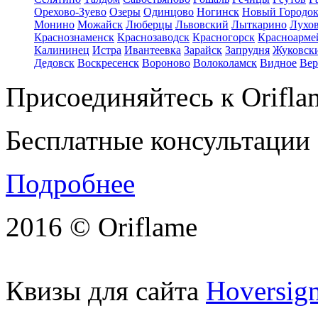
Орехово-Зуево
Озеры
Одинцово
Ногинск
Новый Городо
Монино
Можайск
Люберцы
Львовский
Лыткарино
Лухо
Краснознаменск
Краснозаводск
Красногорск
Красноарме
Калининец
Истра
Ивантеевка
Зарайск
Запрудня
Жуковск
Дедовск
Воскресенск
Вороново
Волоколамск
Видное
Вер
Присоединяйтесь к Orifla
Бесплатные консультации
Подробнее
2016 © Oriflame
Квизы для сайта
Hoversig