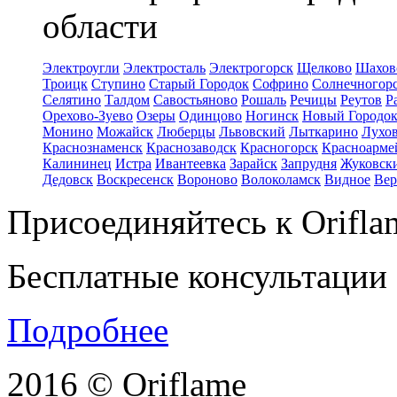
области
Электроугли
Электросталь
Электрогорск
Щелково
Шахов
Троицк
Ступино
Старый Городок
Софрино
Солнечногор
Селятино
Талдом
Савостьяново
Рошаль
Речицы
Реутов
Р
Орехово-Зуево
Озеры
Одинцово
Ногинск
Новый Городо
Монино
Можайск
Люберцы
Львовский
Лыткарино
Лухо
Краснознаменск
Краснозаводск
Красногорск
Красноарме
Калининец
Истра
Ивантеевка
Зарайск
Запрудня
Жуковск
Дедовск
Воскресенск
Вороново
Волоколамск
Видное
Вер
Присоединяйтесь к Orifla
Бесплатные консультации
Подробнее
2016 © Oriflame