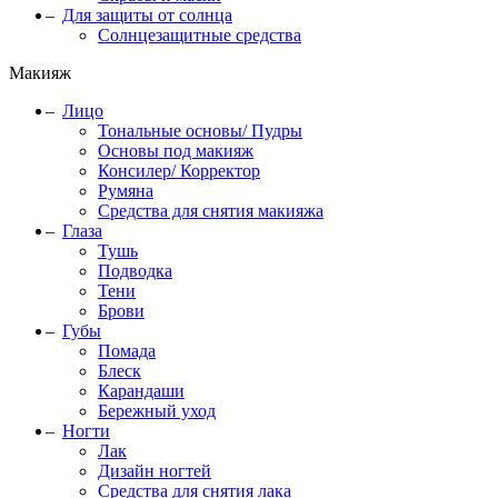
Для защиты от солнца
Солнцезащитные средства
Макияж
Лицо
Тональные основы/ Пудры
Основы под макияж
Консилер/ Корректор
Румяна
Средства для снятия макияжа
Глаза
Тушь
Подводка
Тени
Брови
Губы
Помада
Блеск
Карандаши
Бережный уход
Ногти
Лак
Дизайн ногтей
Средства для снятия лака