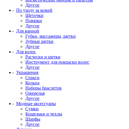
Другое
По уходу за кожей
Щеточки
Повязки
Другое
Для ванной
Губки, массажеры, щетки
Зубные щетки
Другое
Для волос
Расчески и щетки
Инструмент для покраски волос
Другое
Украшения
Серьги
Кольца
Наборы браслетов
Ожерелья
Другое
Модные аксессуары
Сумки
Кошельки и чехлы
Шарфы
Другое