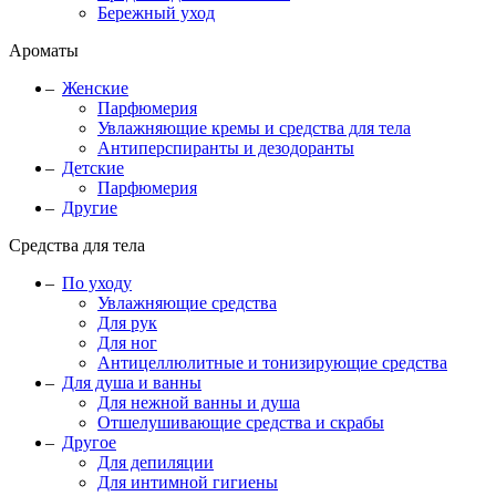
Бережный уход
Ароматы
Женские
Парфюмерия
Увлажняющие кремы и средства для тела
Антиперспиранты и дезодоранты
Детские
Парфюмерия
Другие
Средства для тела
По уходу
Увлажняющие средства
Для рук
Для ног
Антицеллюлитные и тонизирующие средства
Для душа и ванны
Для нежной ванны и душа
Отшелушивающие средства и скрабы
Другое
Для депиляции
Для интимной гигиены