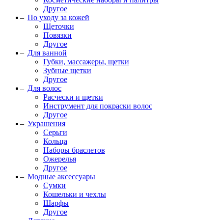
Другое
По уходу за кожей
Щеточки
Повязки
Другое
Для ванной
Губки, массажеры, щетки
Зубные щетки
Другое
Для волос
Расчески и щетки
Инструмент для покраски волос
Другое
Украшения
Серьги
Кольца
Наборы браслетов
Ожерелья
Другое
Модные аксессуары
Сумки
Кошельки и чехлы
Шарфы
Другое