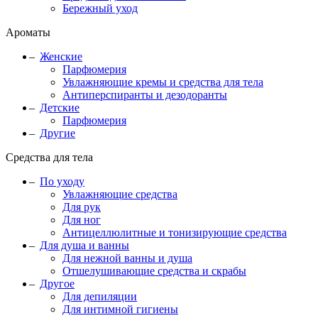
Бережный уход
Ароматы
Женские
Парфюмерия
Увлажняющие кремы и средства для тела
Антиперспиранты и дезодоранты
Детские
Парфюмерия
Другие
Средства для тела
По уходу
Увлажняющие средства
Для рук
Для ног
Антицеллюлитные и тонизирующие средства
Для душа и ванны
Для нежной ванны и душа
Отшелушивающие средства и скрабы
Другое
Для депиляции
Для интимной гигиены