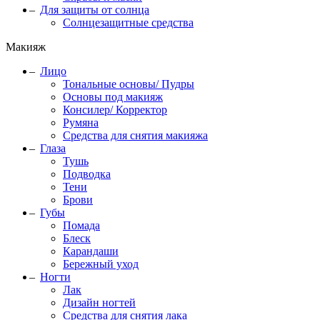
Для защиты от солнца
Солнцезащитные средства
Макияж
Лицо
Тональные основы/ Пудры
Основы под макияж
Консилер/ Корректор
Румяна
Средства для снятия макияжа
Глаза
Тушь
Подводка
Тени
Брови
Губы
Помада
Блеск
Карандаши
Бережный уход
Ногти
Лак
Дизайн ногтей
Средства для снятия лака