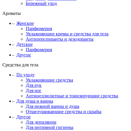
Бережный уход
Ароматы
Женские
Парфюмерия
Увлажняющие кремы и средства для тела
Антиперспиранты и дезодоранты
Детские
Парфюмерия
Другие
Средства для тела
По уходу
Увлажняющие средства
Для рук
Для ног
Антицеллюлитные и тонизирующие средства
Для душа и ванны
Для нежной ванны и душа
Отшелушивающие средства и скрабы
Другое
Для депиляции
Для интимной гигиены