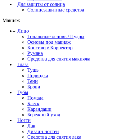
Для защиты от солнца
Солнцезащитные средства
Макияж
Лицо
Тональные основы/ Пудры
Основы под макияж
Консилер/ Корректор
Румяна
Средства для снятия макияжа
Глаза
Тушь
Подводка
Тени
Брови
Губы
Помада
Блеск
Карандаши
Бережный уход
Ногти
Лак
Дизайн ногтей
Средства для снятия лака